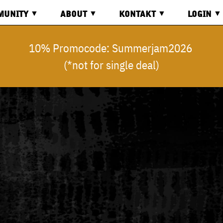
MUNITY
ABOUT
KONTAKT
LOGIN
RD
ÜBER
KONTAKT
LOGIN
10% Promocode: Summerjam2026
UNS
(*not for single deal)
OS
ANFAHRT
REGISTR
COMMON
GOOD
ECONOMY
ANFRAGE