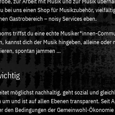
robe, zur Arbeit mit Musik und zur Musik überha
u bei uns einen Shop für Musikzubehör, vielfälti
nen Gastrobereich – noisy Services eben.
Rooms triffst du eine echte Musiker*innen-Commun
n, kannst dich der Musik hingeben, alleine oder 
ieren, spontan jammen …
wichtig
tet möglichst nachhaltig, geht sozial und gleich
 um und ist auf allen Ebenen transparent. Seit A
er den Bedingungen der Gemeinwohl-Ökonomie