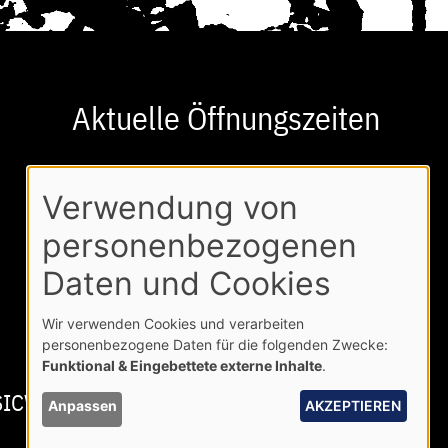
Aktuelle Öffnungszeiten
Buchbare
Mo - Do:
10:00-22:00
Verwendung von
Zeiten
Fr:
10:00-21:00
personenbezogenen
Sa - So:
10:00-18:00
Daten und Cookies
Wir verwenden Cookies und verarbeiten
personenbezogene Daten für die folgenden Zwecke:
Funktional & Eingebettete externe Inhalte
.
SICWORLD GMBH 2026
Anpassen
AKZEPTIEREN