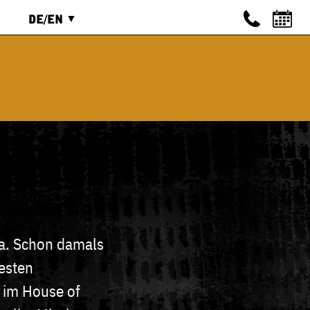
DE/EN
ENGLISCH
IEREN
DEUTSCH
 a. Schon damals
besten
s im House of