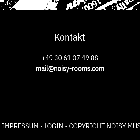
Kontakt
Phone
+49 30 61 07 49 88
E-
mail@noisy-rooms.com
Mail
IMPRESSUM
LOGIN
COPYRIGHT NOISY MU