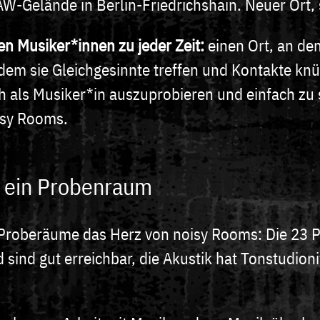
W-Gelände in Berlin-Friedrichshain. Neuer Ort, 
n Musiker*innen zu jeder Zeit:
einen Ort, an dem
 dem sie Gleichgesinnte treffen und Kontakte kn
h als Musiker*in auszuprobieren und einfach zu s
oisy Rooms.
r ein Probenraum
e Proberäume das Herz von noisy Rooms: Die 23
d sind gut erreichbar, die Akustik hat Tonstudion