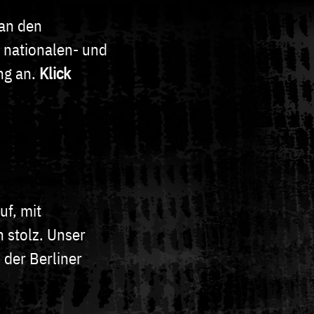
 an den
 nationalen- und
ng an.
Klick
uf, mit
n stolz. Unser
der Berliner