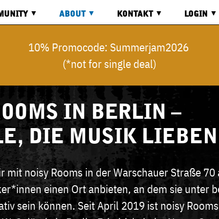
MUNITY
ABOUT
KONTAKT
LOGIN
RD
ÜBER
KONTAKT
LOGIN
10% Promocode: Summerjam2026
UNS
(*not for single deal)
OS
ANFAHRT
REGISTR
COMMON
GOOD
ECONOMY
ANFRAGE
ROOMS IN BERLIN –
LE, DIE MUSIK LIEBEN
ir mit noisy Rooms in der Warschauer Straße 70
ker*innen einen Ort anbieten, an dem sie unter 
tiv sein können. Seit April 2019 ist noisy Room