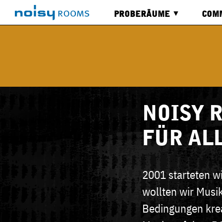
PROBERÄUME
COM
ALLE
BOA
RÄUME
VIDE
KALENDER
SERVICES
NOISY 
FÜR AL
2001 starteten w
wollten wir Musi
Bedingungen krea