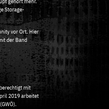
upt gehört mehr.
ge Storage-
ity vor Ort. Hier
mit der Band
berechtigt mit
pril 2019 arbeitet
 (GWÖ).