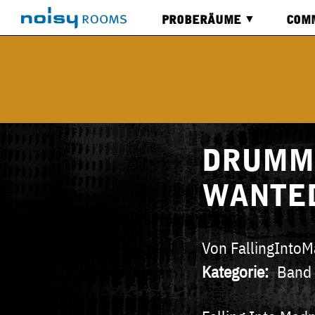
PROBERÄUME
COM
ALLE
BOA
RÄUME
VIDE
KALENDER
SERVICES
DRUMM
WANTE
Von
FallingInto
Kategorie
Band 