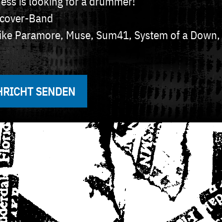
ess is looking for a drummer!
cover-Band
ike Paramore, Muse, Sum41, System of a Down, 
HRICHT SENDEN