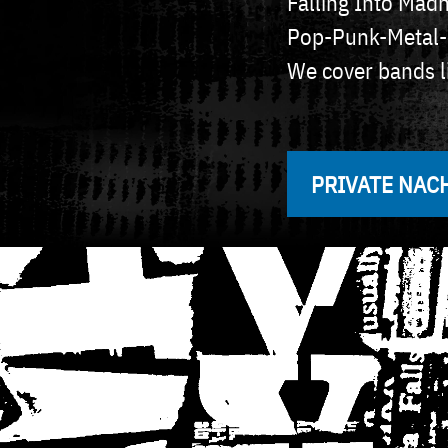
Falling Into Madn
Pop-Punk-Metal-
We cover bands l
PRIVATE NAC