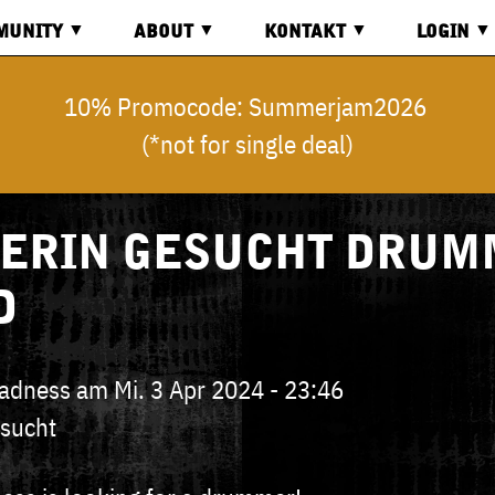
MUNITY
ABOUT
KONTAKT
LOGIN
RD
ÜBER
KONTAKT
LOGIN
10% Promocode: Summerjam2026
UNS
(*not for single deal)
OS
ANFAHRT
REGISTR
COMMON
GOOD
ECONOMY
ANFRAGE
ERIN GESUCHT DRUM
D
Madness
am
Mi. 3 Apr 2024 - 23:46
sucht