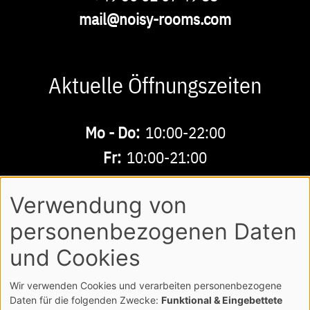
E-
mail@noisy-rooms.com
Mail
Aktuelle Öffnungszeiten
Buchbare
Mo - Do:
10:00-22:00
Zeiten
Fr:
10:00-21:00
Sa - So:
10:00-18:00
Verwendung von
personenbezogenen Daten
AGB
DATENSCHUTZ
IMPRESSUM
Footer
und Cookies
LOGIN
Wir verwenden Cookies und verarbeiten personenbezogene
COPYRIGHT NOISY MUSICWORLD GMBH
Daten für die folgenden Zwecke:
Funktional & Eingebettete