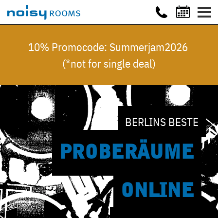
10% Promocode: Summerjam2026
(*not for single deal)
BERLINS BESTE
PROBE
RÄUME
ONLINE