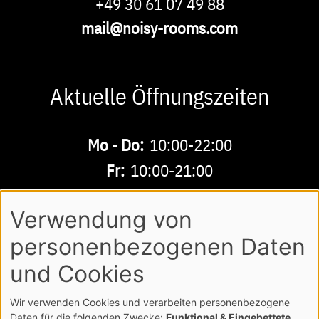
Kontakt
Phone
+49 30 61 07 49 88
E-
mail@noisy-rooms.com
Mail
Aktuelle Öffnungszeiten
Buchbare
Mo - Do:
10:00-22:00
Verwendung von
Zeiten
Fr:
10:00-21:00
personenbezogenen Daten
Sa - So:
10:00-18:00
und Cookies
AGB
DATENSCHUTZ
IMPRESSUM
Wir verwenden Cookies und verarbeiten personenbezogene
Footer
Daten für die folgenden Zwecke:
Funktional & Eingebettete