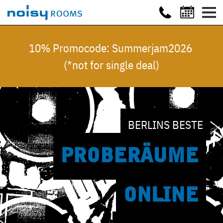
10% Promocode: Summerjam2026
(*not for single deal)
BERLINS BESTE
PROBE
RÄUME
ONLINE