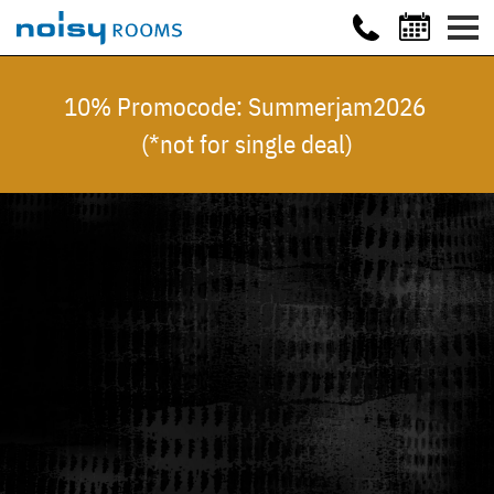
10% Promocode: Summerjam2026
(*not for single deal)
Video
Extern
gehostetes
Video
URL