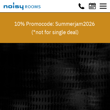
10% Promocode: Summerjam2026
(*not for single deal)
Video
Extern
gehostetes
Video
URL