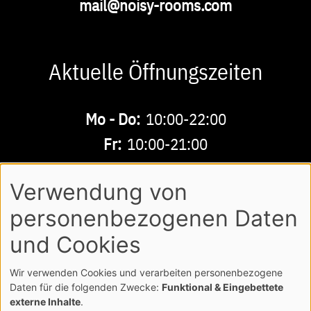
E-
mail@noisy-rooms.com
Mail
Aktuelle Öffnungszeiten
Buchbare
Mo - Do:
10:00-22:00
Zeiten
Fr:
10:00-21:00
Sa - So:
10:00-18:00
Verwendung von
personenbezogenen Daten
AGB
DATENSCHUTZ
IMPRESSUM
Footer
und Cookies
LOGIN
Wir verwenden Cookies und verarbeiten personenbezogene
COPYRIGHT NOISY MUSICWORLD GMBH
Daten für die folgenden Zwecke:
Funktional & Eingebettete
externe Inhalte
.