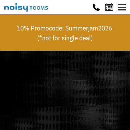
10% Promocode: Summerjam2026
(*not for single deal)
Video
Extern
gehostetes
Video
URL